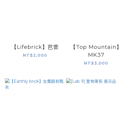
【Lifebrick】芭蕾
【Top Mountain】
MK37
NT$2,000
NT$3,000