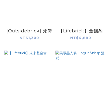
[Outsidebrick] 死侍
【Lifebrick】金錢豹
NT$1,300
NT$4,880