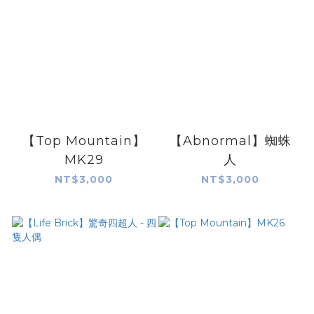
【Top Mountain】
【Abnormal】蜘蛛
MK29
人
NT$3,000
NT$3,000