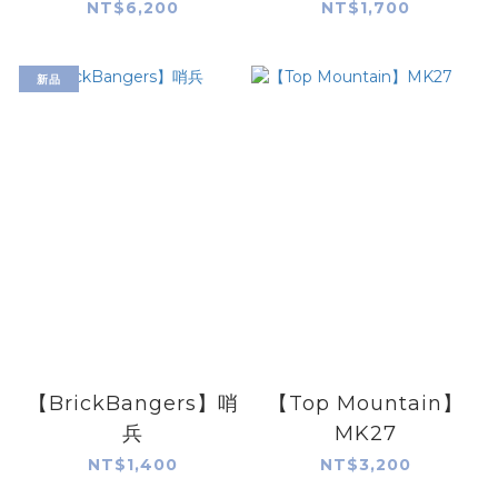
MINIFIGS】蜘蛛人- 1
NT$6,200
NT$1,700
套4隻
新品
【BrickBangers】哨
【Top Mountain】
兵
MK27
NT$1,400
NT$3,200