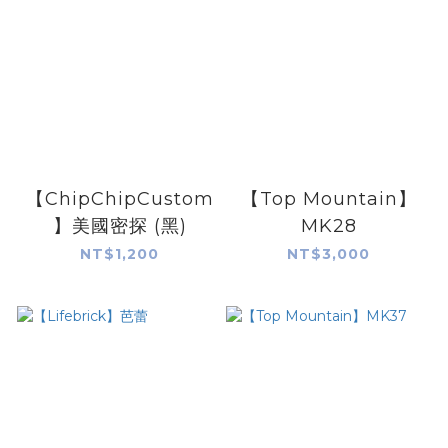
【ChipChipCustom
【Top Mountain】
】美國密探 (黑)
MK28
NT$1,200
NT$3,000