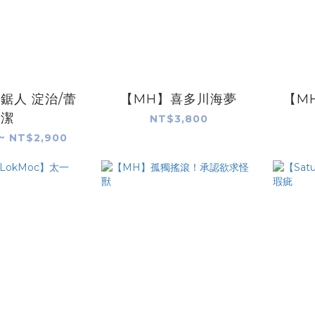
鋸人 淀治/蕾
【MH】喜多川海夢
【M
潔
NT$3,800
~ NT$2,900