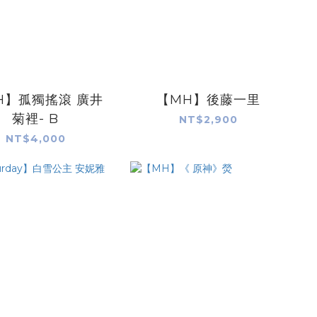
H】孤獨搖滾 廣井
【MH】後藤一里
菊裡- B
NT$2,900
NT$4,000