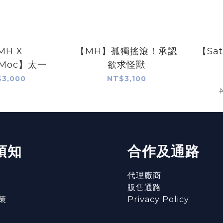
MH X
【MH】孤獨搖滾！承認
【Sa
kMoc】太一
欲求怪獸
3,000
NT$3,100
須知
合作及通路
代理廠商
販售通路
策
Privacy Policy