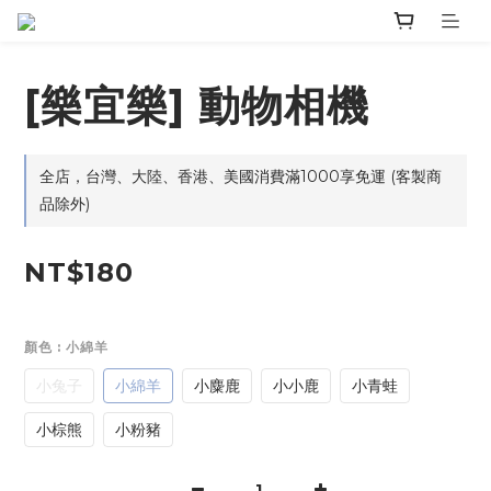
[樂宜樂] 動物相機
全店，台灣、大陸、香港、美國消費滿1000享免運 (客製商
品除外)
NT$180
顏色
: 小綿羊
小兔子
小綿羊
小麋鹿
小小鹿
小青蛙
小棕熊
小粉豬