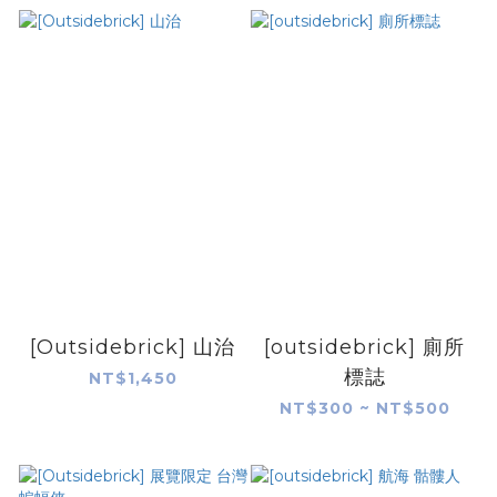
[Outsidebrick] 山治
[outsidebrick] 廁所
標誌
NT$1,450
NT$300 ~ NT$500